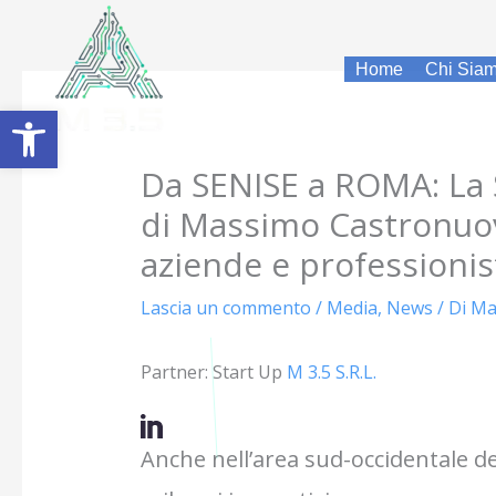
Vai
al
Home
Chi Sia
contenuto
Apri la barra degli strumenti
Da SENISE a ROMA: La S
di Massimo Castronuovo
aziende e professionis
Lascia un commento
/
Media
,
News
/ Di
Ma
Partner: Start Up
M 3.5 S.R.L.
Anche nell’area sud-occidentale del