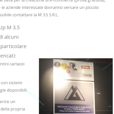
e Beta per la creazione di e-commerce (prova gratuita),
e le aziende interessate dovranno versare un piccolo
ibile contattare la M 3.5 S.R.L.
 Up M 3.5
di alcuni
 particolare
lencati:
ntini cartacei
 con sistemi
ie disponibili;
perire un
 della propria