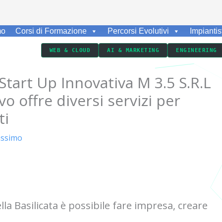
mo
Corsi di Formazione
Percorsi Evolutivi
Impiantis
WEB & CLOUD
AI & MARKETING
ENGINEERING
tart Up Innovativa M 3.5 S.R.L
 offre diversi servizi per
ti
ssimo
la Basilicata è possibile fare impresa, creare