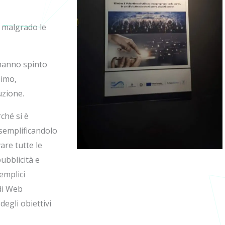
, malgrado le
 hanno spinto
simo,
uzione.
ché si è
 semplificandolo
vare tutte le
pubblicità e
emplici
di Web
egli obiettivi