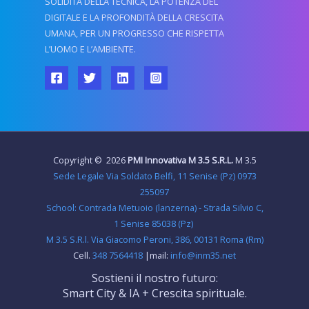
SOLIDITÀ DELLA TECNICA, LA POTENZA DEL
DIGITALE E LA PROFONDITÀ DELLA CRESCITA
UMANA, PER UN PROGRESSO CHE RISPETTA
L’UOMO E L’AMBIENTE.
Copyright © 2026
PMI Innovativa M 3.5
S.R.L.
M 3.5
Sede Legale Via Soldato Belfi, 11 Senise (Pz) 0973
255097
School: Contrada Metuoio (lanzerna) - Strada Silvio C,
1 Senise 85038 (Pz)
M 3.5 S.R.l. Via Giacomo Peroni, 386, 00131 Roma (Rm)
Cell.
348 7564418
|mail:
info@inm35.net
Sostieni il nostro futuro:
Smart City & IA + Crescita spirituale.