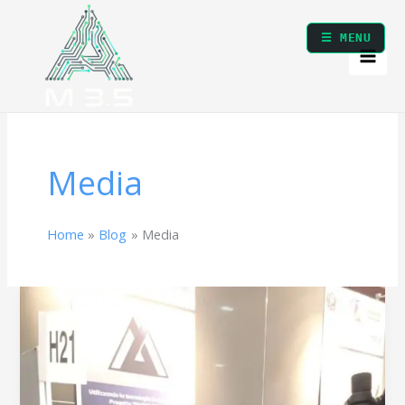
Vai
al
☰ MENU
contenuto
Media
Home
Blog
Media
Da
SENISE
a
ROMA:
La