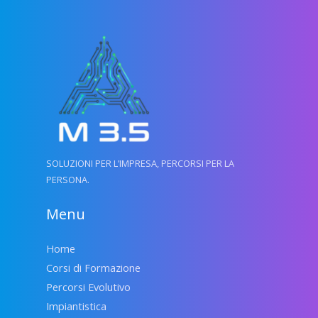
SOLUZIONI PER L’IMPRESA, PERCORSI PER LA
PERSONA.
Menu
Home
Corsi di Formazione
Percorsi Evolutivo
Impiantistica