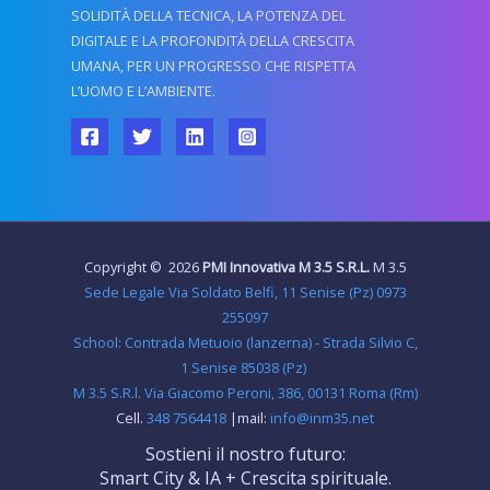
SOLIDITÀ DELLA TECNICA, LA POTENZA DEL
DIGITALE E LA PROFONDITÀ DELLA CRESCITA
UMANA, PER UN PROGRESSO CHE RISPETTA
L’UOMO E L’AMBIENTE.
Copyright © 2026
PMI Innovativa M 3.5
S.R.L.
M 3.5
Sede Legale Via Soldato Belfi, 11 Senise (Pz) 0973
255097
School: Contrada Metuoio (lanzerna) - Strada Silvio C,
1 Senise 85038 (Pz)
M 3.5 S.R.l. Via Giacomo Peroni, 386, 00131 Roma (Rm)
Cell.
348 7564418
|mail:
info@inm35.net
Sostieni il nostro futuro:
Smart City & IA + Crescita spirituale.