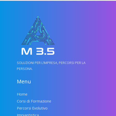
SOLUZIONI PER L’IMPRESA, PERCORSI PER LA
PERSONA.
Menu
Home
Corsi di Formazione
Percorsi Evolutivo
Impiantistica