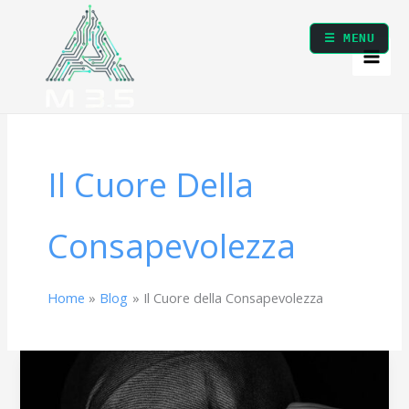
Vai
al
☰ MENU
contenuto
Il Cuore Della
Consapevolezza
Home
Blog
Il Cuore della Consapevolezza
Il
Sé